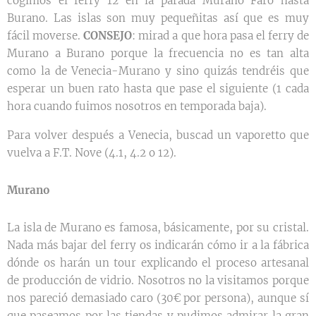
cogimos el ferry 12 en la parada Murano Faro hasta
Burano. Las islas son muy pequeñitas así que es muy
fácil moverse.
CONSEJO
: mirad a que hora pasa el ferry de
Murano a Burano porque la frecuencia no es tan alta
como la de Venecia-Murano y sino quizás tendréis que
esperar un buen rato hasta que pase el siguiente (1 cada
hora cuando fuimos nosotros en temporada baja).
Para volver después a Venecia, buscad un vaporetto que
vuelva a F.T. Nove (4.1, 4.2 o 12).
Murano
La isla de Murano es famosa, básicamente, por su cristal.
Nada más bajar del ferry os indicarán cómo ir a la fábrica
dónde os harán un tour explicando el proceso artesanal
de producción de vidrio. Nosotros no la visitamos porque
nos pareció demasiado caro (30€ por persona), aunque sí
que paseamos por las tiendas y pudimos admirar la gran