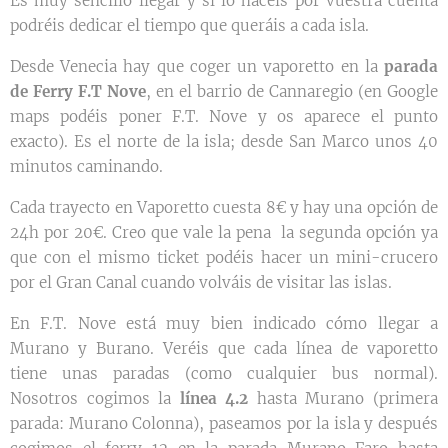
Es muy sencillo llegar y si lo hacéis por vuestra cuenta
podréis dedicar el tiempo que queráis a cada isla.
Desde Venecia hay que coger un vaporetto en la
parada
de Ferry F.T Nove
, en el barrio de Cannaregio (en Google
maps podéis poner F.T. Nove y os aparece el punto
exacto). Es el norte de la isla; desde San Marco unos 40
minutos caminando.
Cada trayecto en Vaporetto cuesta 8€ y hay una opción de
24h por 20€. Creo que vale la pena la segunda opción ya
que con el mismo ticket podéis hacer un mini-crucero
por el Gran Canal cuando volváis de visitar las islas.
En F.T. Nove está muy bien indicado cómo llegar a
Murano y Burano. Veréis que cada línea de vaporetto
tiene unas paradas (como cualquier bus normal).
Nosotros cogimos la
línea 4.2
hasta Murano (primera
parada: Murano Colonna), paseamos por la isla y después