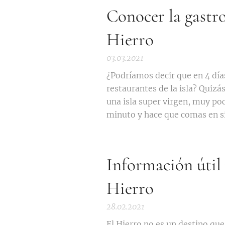
Conocer la gastr
Hierro
03.03.2021
¿Podríamos decir que en 4 día
restaurantes de la isla? Quizá
una isla super virgen, muy po
minuto y hace que comas en sit
Información útil 
Hierro
28.02.2021
El Hierro no es un destino que