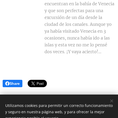
encuentran en la bahía de Venecia
y que son perfectas para una
excursión de un día desde la
ciudad de los canales. Aunque yo
ya había visitado Venecia en 3
ocasiones, nunca había ido a las
islas y esta vez no me lo pensé
dos veces. ¡Y vaya acierto!...
Share
Utilizamos cookies para permitir un correcto funcionamiento
y seguro en nuestra página web, y para ofrecer la mejor
Instagram @conlospiesenelsuelo._