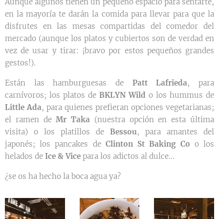
Aunque algunos tienen un pequeño espacio para sentarte,
en la mayoría te darán la comida para llevar para que la
disfrutes en las mesas compartidas del comedor del
mercado (aunque los platos y cubiertos son de verdad en
vez de usar y tirar: ¡bravo por estos pequeños grandes
gestos!).
Están las hamburguesas de
Patt Lafrieda
, para
carnívoros; los platos de
BKLYN Wild
o los hummus de
Little Ada
, para quienes prefieran opciones vegetarianas;
el ramen de
Mr Taka
(nuestra opción en esta última
visita) o los platillos de
Bessou
, para amantes del
japonés; los pancakes de
Clinton St Baking Co
o los
helados de
Ice & Vice
para los adictos al dulce...
¿se os ha hecho la boca agua ya?