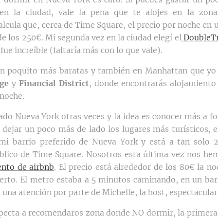
en la ciudad, vale la pena que te alojes en la zo
Calcula que, cerca de Time Square, el precio por noche en
de los 250€. Mi segunda vez en la ciudad elegí el
DoubleTr
 fue increíble (faltaría más con lo que vale).
un poquito más baratas y también en Manhattan que yo
age
y
Financial District
, donde encontrarás alojamiento
 noche.
tado Nueva York otras veces y la idea es conocer más a f
 dejar un poco más de lado los lugares más turísticos, el
 mi barrio preferido de Nueva York y está a tan solo 
blico de Time Square. Nosotros esta última vez nos he
ento de airbnb
. El precio está alrededor de los 80€ la n
ierto. El metro estaba a 5 minutos caminando, en un barr
 una atención por parte de Michelle, la host, espectacular
specta a recomendaros zona donde NO dormir, la primera 