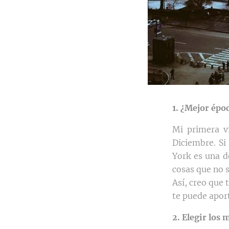
1. ¿Mejor époc
Mi primera v
Diciembre. Si
York es una d
cosas que no s
Así, creo que 
te puede aport
2. Elegir los 