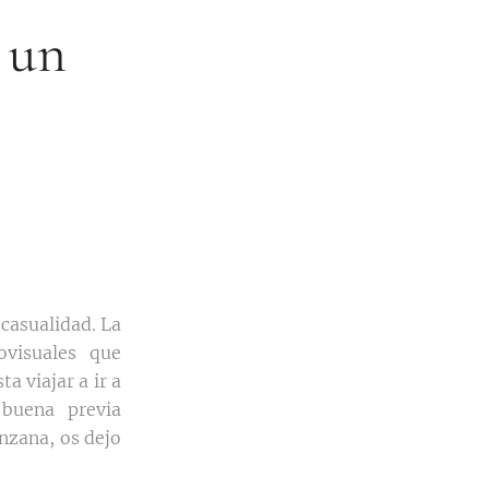
 un
casualidad. La
visuales que
a viajar a ir a
 buena previa
anzana, os dejo