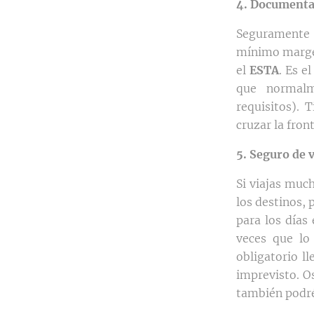
4. Documenta
Seguramente 
mínimo margen
el
ESTA
. Es e
que normalm
requisitos).
cruzar la front
5. Seguro de v
Si viajas muc
los destinos, 
para los días
veces que lo
obligatorio l
imprevisto. O
también podré