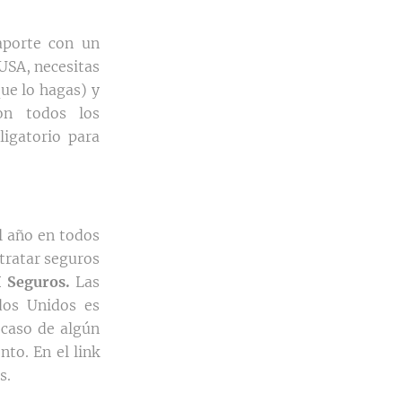
aporte con un
USA, necesitas
que lo hagas) y
on todos los
igatorio para
l año en todos
ntratar seguros
I Seguros.
Las
dos Unidos es
 caso de algún
to. En el link
s.