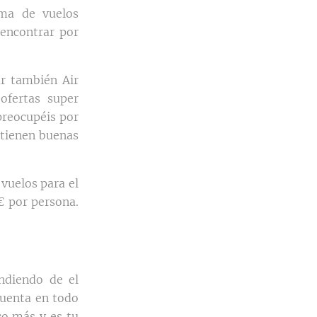
ama de vuelos
 encontrar por
r también Air
ofertas super
preocupéis por
tienen buenas
vuelos para el
€ por persona.
ndiendo de el
cuenta en todo
o más y es tu