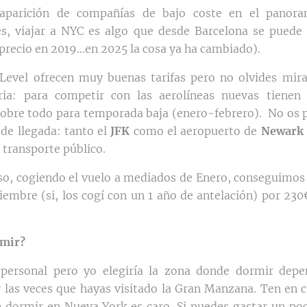
aparición de compañías de bajo coste en el panor
es, viajar a NYC es algo que desde Barcelona se puede
precio en 2019...en 2025 la cosa ya ha cambiado).
Level ofrecen muy buenas tarifas pero no olvides mira
ria: para competir con las aerolíneas nuevas tienen 
sobre todo para temporada baja (enero-febrero). No os 
 de llegada: tanto el
JFK
como el aeropuerto de
Newark
 transporte público.
so, cogiendo el vuelo a mediados de Enero, conseguimos 
iembre (si, los cogí con un 1 año de antelación) por 230
rmir?
personal pero yo elegiría la zona donde dormir depe
 las veces que hayas visitado la Gran Manzana. Ten en 
dormir en Nueva York es caro. Si puedes gastar un poc