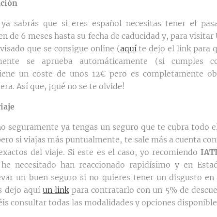
ción
ya sabrás que si eres español necesitas tener el pas
 de 6 meses hasta su fecha de caducidad y, para visitar 
l visado que se consigue online (
aquí
te dejo el link para 
ente se aprueba automáticamente (si cumples c
 Tiene un coste de unos 12€ pero es completamente obl
era. Así que, ¡qué no se te olvide!
iaje
ho seguramente ya tengas un seguro que te cubra todo e
pero si viajas más puntualmente, te sale más a cuenta co
 exactos del viaje. Si este es el caso, yo recomiendo
IAT
 he necesitado han reaccionado rapidísimo y en Esta
levar un buen seguro si no quieres tener un disgusto en
s dejo aquí
un link
para contratarlo con un 5% de descuen
is consultar todas las modalidades y opciones disponible