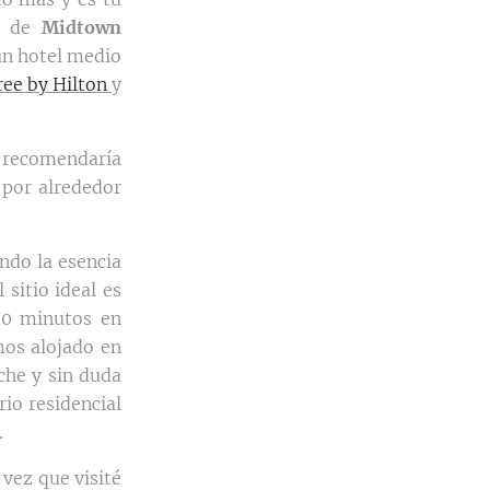
na de
Midtown
 un hotel medio
ee by Hilton
y
 recomendaría
 por alrededor
ondo la esencia
 sitio ideal es
20 minutos en
mos alojado en
oche y sin duda
io residencial
.
vez que visité