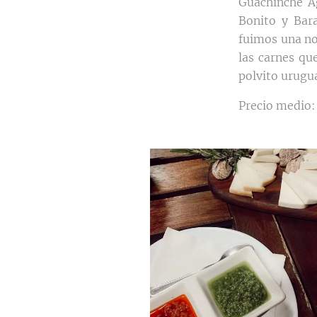
Guachinche Ag
Bonito y Bar
fuimos una no
las carnes qu
polvito urugu
Precio medio: