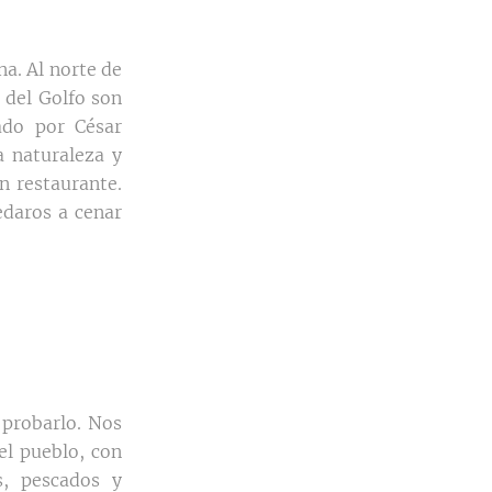
a. Al norte de
e del Golfo son
ado por César
a naturaleza y
n restaurante.
edaros a cenar
probarlo. Nos
el pueblo, con
s, pescados y