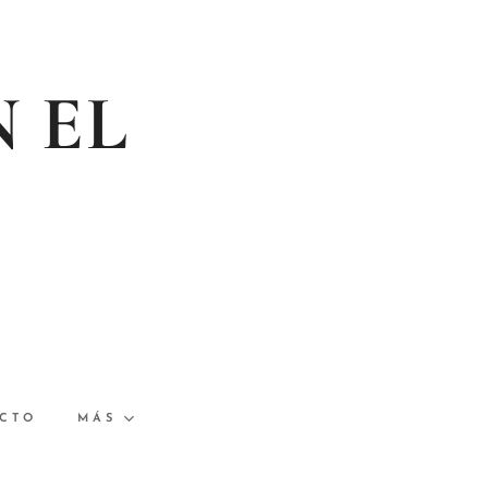
N EL
CTO
MÁS