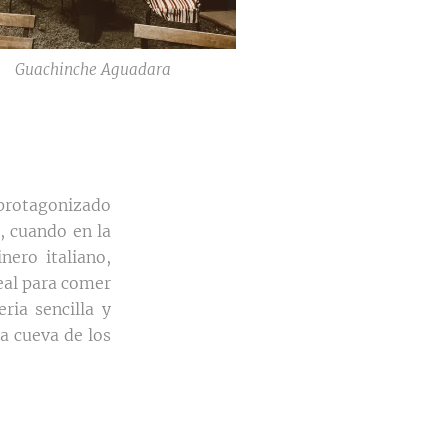
Guachinche Aguadara
 protagonizado
o, cuando en la
nero italiano,
deal para comer
ria sencilla y
la cueva de los