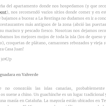
ueña del apartamento donde nos hospedamos (y que re
post
), nos recomendó varios sitios donde comer y en este
ue bajamos a bucear a La Restinga no dudamos en ir a cono
 restaurantes más antiguos de la zona (abrió las puertas
 su marisco y pescado fresco. Nosotras nos dejamos re
robamos los mejores mojos de toda la isla (los de queso y
), croquetas de plátano, camarones rebozados y vieja r
ra Casa Juan!
 30€/p
guadara en Valverde
e no conozcáis las islas canarias, probablemente
os suene a chino. Un guachinche es un lugar tradicional y
 una masía en Cataluña. La mayoría están ubicados en Ten