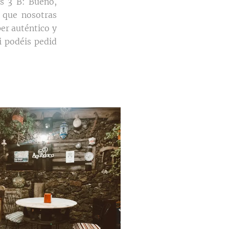
as 3 B: Bueno,
 que nosotras
er auténtico y
i podéis pedid