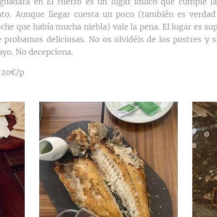
uadara en El Hierro es un lugar idílico que cumple l
ato. Aunque llegar cuesta un poco (también es verdad
che que había mucha niebla) vale la pena. El lugar es sup
e probamos deliciosas. No os olvidéis de los postres y s
ayo. No decepciona.
 20€/p