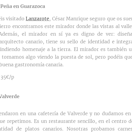
 Peña en Guarazoca
éis visitado
Lanzarote
, César Manrique seguro que os suen
Hierro encontramos este mirador donde las vistas al vall
Además, el mirador en sí ya es digno de ver: diseñ
arquitecto canario, tiene su sello de identidad e integr
rindiendo homenaje a la tierra. El mirador es también u
 tomamos algo viendo la puesta de sol, pero podéis qu
 buena gastronomía canaria.
 35€/p
Valverde
endaron en una cafetería de Valverde y no dudamos en 
ue repetimos. Es un restaurante sencillo, en el centro d
tidad de platos canarios. Nosotras probamos carne