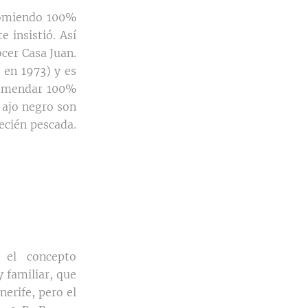
comiendo 100%
 insistió. Así
cer Casa Juan.
 en 1973) y es
comendar 100%
 ajo negro son
ecién pescada.
 el concepto
 familiar, que
erife, pero el